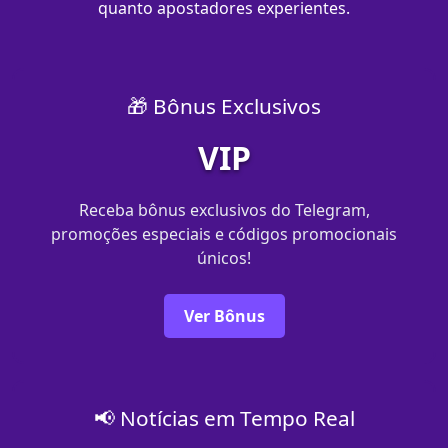
quanto apostadores experientes.
🎁 Bônus Exclusivos
VIP
Receba bônus exclusivos do Telegram,
promoções especiais e códigos promocionais
únicos!
Ver Bônus
📢 Notícias em Tempo Real