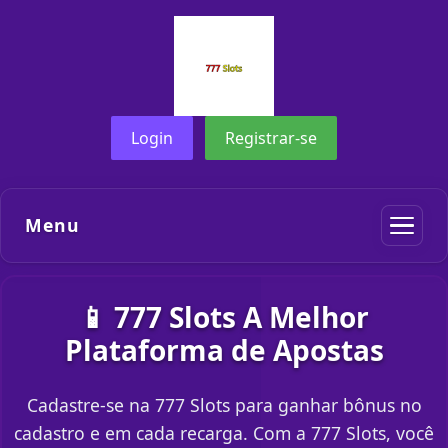
Login
Registrar-se
Menu
📱 777 Slots A Melhor
Plataforma de Apostas
Cadastre-se na 777 Slots para ganhar bônus no
cadastro e em cada recarga. Com a 777 Slots, você