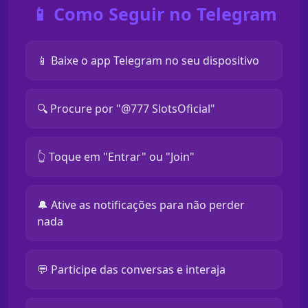
📱 Como Seguir no Telegram
📱 Baixe o app Telegram no seu dispositivo
🔍 Procure por "@777 SlotsOficial"
👆 Toque em "Entrar" ou "Join"
🔔 Ative as notificações para não perder
nada
💬 Participe das conversas e interaja