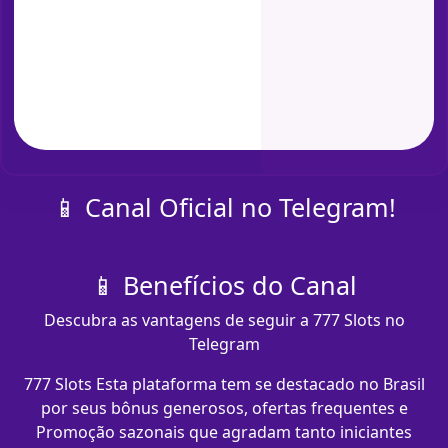
📱 Canal Oficial no Telegram!
📱 Benefícios do Canal
Descubra as vantagens de seguir a 777 Slots no
Telegram
777 Slots Esta plataforma tem se destacado no Brasil
por seus bônus generosos, ofertas frequentes e
Promoção sazonais que agradam tanto iniciantes