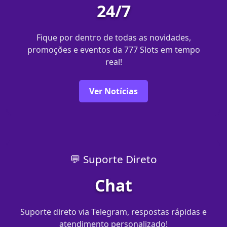
24/7
Fique por dentro de todas as novidades,
promoções e eventos da 777 Slots em tempo
real!
Ver Notícias
💬 Suporte Direto
Chat
Suporte direto via Telegram, respostas rápidas e
atendimento personalizado!