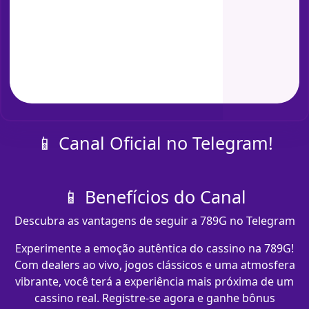
📱 Canal Oficial no Telegram!
📱 Benefícios do Canal
Descubra as vantagens de seguir a 789G no Telegram
Experimente a emoção autêntica do cassino na 789G!
Com dealers ao vivo, jogos clássicos e uma atmosfera
vibrante, você terá a experiência mais próxima de um
cassino real. Registre-se agora e ganhe bônus