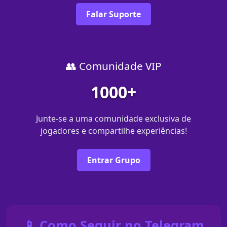
Falar Suporte
👥 Comunidade VIP
1000+
Junte-se a uma comunidade exclusiva de
jogadores e compartilhe experiências!
Entrar Grupo
📱 Como Seguir no Telegram