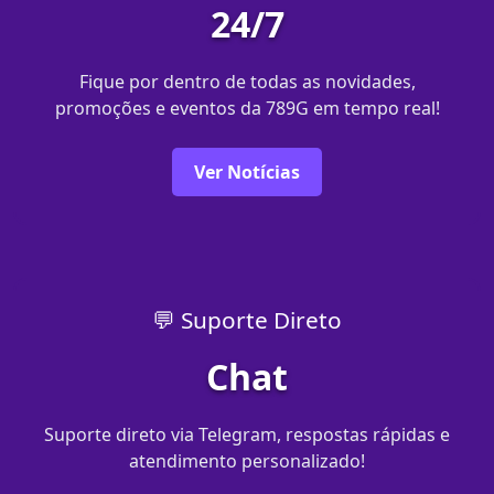
24/7
Fique por dentro de todas as novidades,
promoções e eventos da 789G em tempo real!
Ver Notícias
💬 Suporte Direto
Chat
Suporte direto via Telegram, respostas rápidas e
atendimento personalizado!