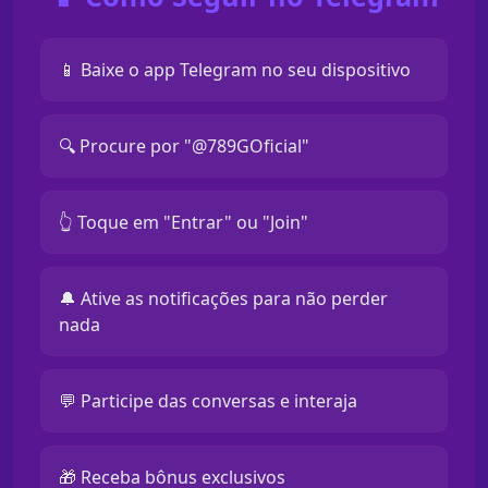
📱 Baixe o app Telegram no seu dispositivo
🔍 Procure por "@789GOficial"
👆 Toque em "Entrar" ou "Join"
🔔 Ative as notificações para não perder
nada
💬 Participe das conversas e interaja
🎁 Receba bônus exclusivos