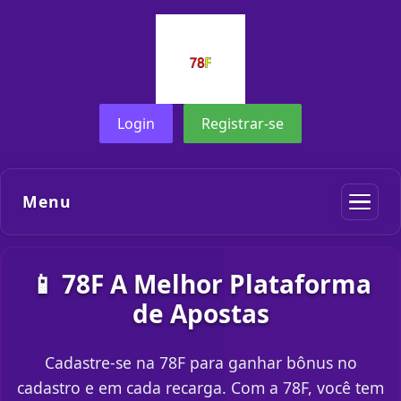
Login
Registrar-se
Menu
📱 78F A Melhor Plataforma
de Apostas
Cadastre-se na 78F para ganhar bônus no
cadastro e em cada recarga. Com a 78F, você tem