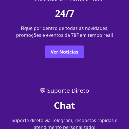
24/7
Fique por dentro de todas as novidades,
promoções e eventos da 78F em tempo real!
Ver Notícias
💬 Suporte Direto
Chat
Suporte direto via Telegram, respostas rápidas e
atendimento personalizado!