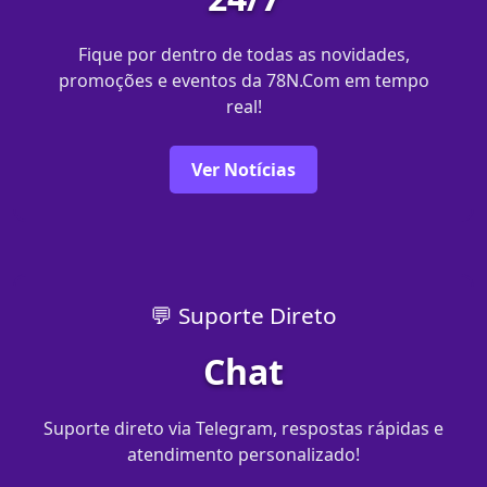
Fique por dentro de todas as novidades,
promoções e eventos da 78N.Com em tempo
real!
Ver Notícias
💬 Suporte Direto
Chat
Suporte direto via Telegram, respostas rápidas e
atendimento personalizado!