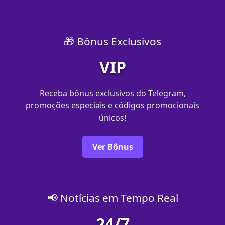
🎁 Bônus Exclusivos
VIP
Receba bônus exclusivos do Telegram,
promoções especiais e códigos promocionais
únicos!
Ver Bônus
📢 Notícias em Tempo Real
24/7