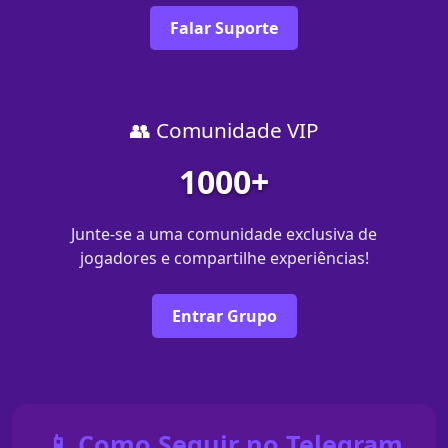
Falar Suporte
👥 Comunidade VIP
1000+
Junte-se a uma comunidade exclusiva de
jogadores e compartilhe experiências!
Entrar Grupo
📱 Como Seguir no Telegram