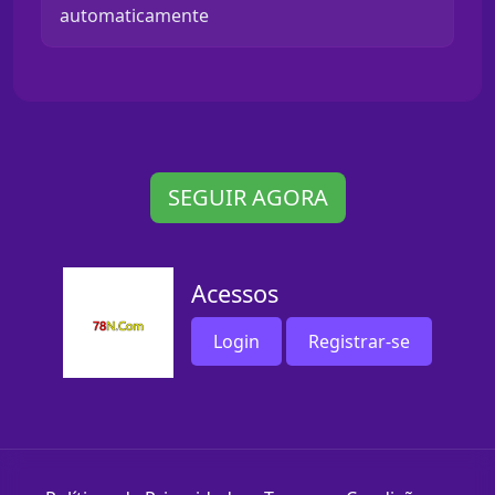
automaticamente
SEGUIR AGORA
Acessos
Login
Registrar-se