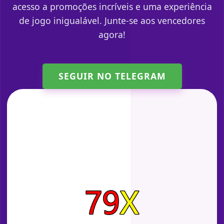
acesso a promoções incríveis e uma experiência
de jogo inigualável. Junte-se aos vencedores
agora!
SEGUIR NO TELEGRAM