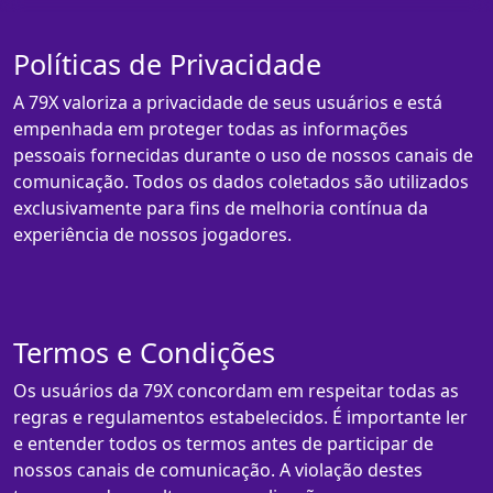
Políticas de Privacidade
A 79X valoriza a privacidade de seus usuários e está
empenhada em proteger todas as informações
pessoais fornecidas durante o uso de nossos canais de
comunicação. Todos os dados coletados são utilizados
exclusivamente para fins de melhoria contínua da
experiência de nossos jogadores.
Termos e Condições
Os usuários da 79X concordam em respeitar todas as
regras e regulamentos estabelecidos. É importante ler
e entender todos os termos antes de participar de
nossos canais de comunicação. A violação destes