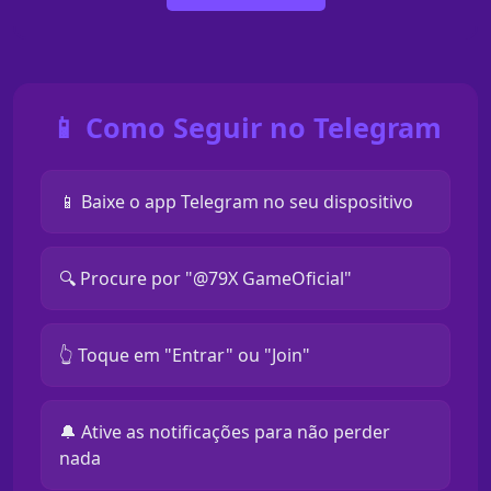
📱 Como Seguir no Telegram
📱 Baixe o app Telegram no seu dispositivo
🔍 Procure por "@79X GameOficial"
👆 Toque em "Entrar" ou "Join"
🔔 Ative as notificações para não perder
nada