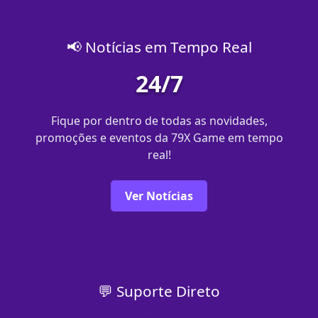
📢 Notícias em Tempo Real
24/7
Fique por dentro de todas as novidades,
promoções e eventos da 79X Game em tempo
real!
Ver Notícias
💬 Suporte Direto