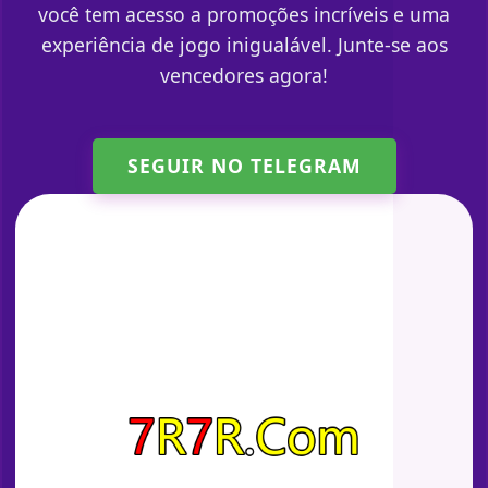
você tem acesso a promoções incríveis e uma
experiência de jogo inigualável. Junte-se aos
vencedores agora!
SEGUIR NO TELEGRAM