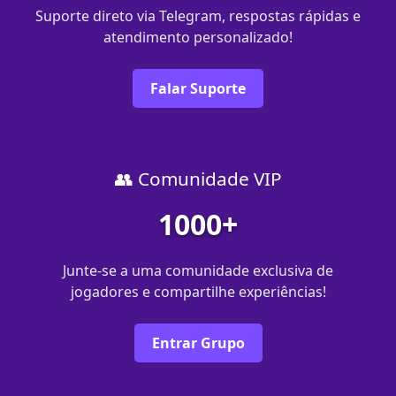
Suporte direto via Telegram, respostas rápidas e
atendimento personalizado!
Falar Suporte
👥 Comunidade VIP
1000+
Junte-se a uma comunidade exclusiva de
jogadores e compartilhe experiências!
Entrar Grupo