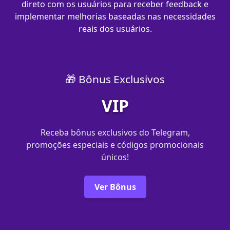
direto com os usuários para receber feedback e
implementar melhorias baseadas nas necessidades
reais dos usuários.
🎁 Bônus Exclusivos
VIP
Receba bônus exclusivos do Telegram,
promoções especiais e códigos promocionais
únicos!
Ver Bônus